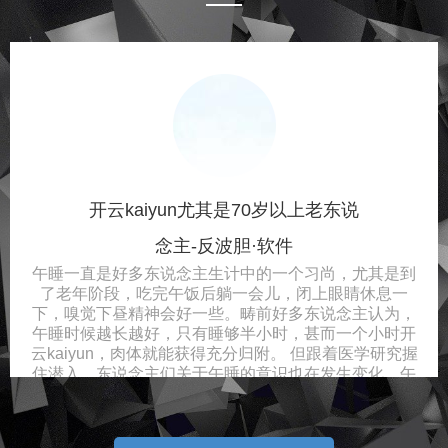
开云kaiyun尤其是70岁以上老东说
念主-反波胆·软件
午睡一直是好多东说念主生计中的一个习尚，尤其是到
了老年阶段，吃完午饭后躺一会儿，闭上眼睛休息一
下，嗅觉下昼精神会好一些。畴前好多东说念主认为，
午睡时候越长越好，只有睡够半小时，甚而一个小时开
云kaiyun，肉体就能获得充分归附。 但跟着医学研究握
住潜入，东说念主们关于午睡的意识也在发生变化。午
睡并不是随机地“睡得越久越健康”，迥殊是70岁以后，肉
体息争智商渐渐着落，就寝结构也会发生变化。要是午
睡神志隔离理，可能影响晚上的就寝质地，甚而让肉体